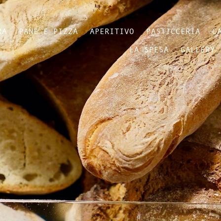
RA
PANE E PIZZA
APERITIVO
PASTICCERIA
C
LA SPESA
GALLERY