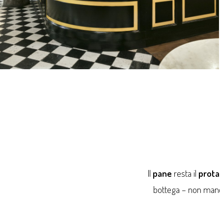
Il
pane
resta il
prota
bottega – non mancan