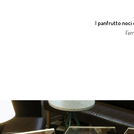
Il
panfrutto noci 
Fem